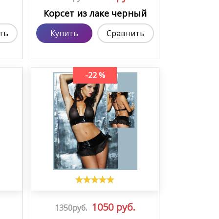
Корсет из лаке черный
ть
Купить
Сравнить
-22 %
1050
руб.
1350руб.