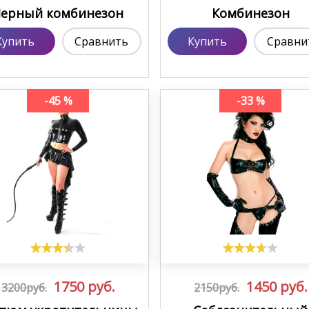
Черный комбинезон
Комбинезон
Купить
Сравнить
Купить
Сравни
-45 %
-33 %
1750
руб.
1450
руб.
3200руб.
2150руб.