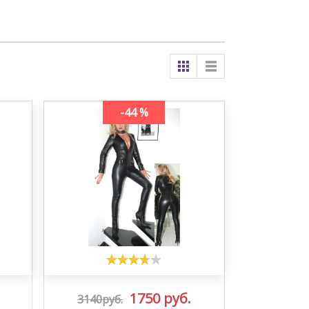
-44 %
1750
руб.
3140руб.