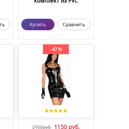
Комплект из PVC
ть
Купить
Сравнить
-47 %
1150
руб.
2150руб.