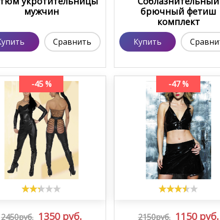
стюм укротительницы
Соблазнительный
мужчин
брючный фетиш
комплект
Купить
Сравнить
Купить
Сравни
-45 %
-47 %
1350
руб.
1150
руб.
2450руб.
2150руб.