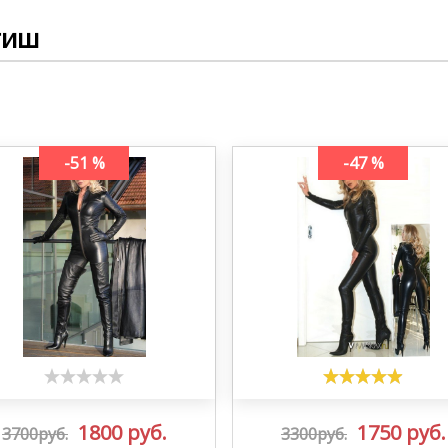
тиш
-51 %
-47 %
1800
руб.
1750
руб.
3700руб.
3300руб.